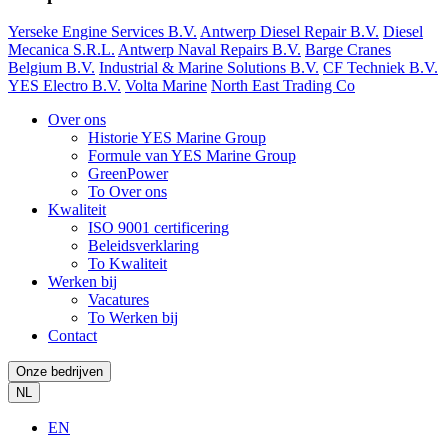
Yerseke Engine Services B.V.
Antwerp Diesel Repair B.V.
Diesel
Mecanica S.R.L.
Antwerp Naval Repairs B.V.
Barge Cranes
Belgium B.V.
Industrial & Marine Solutions B.V.
CF Techniek B.V.
YES Electro B.V.
Volta Marine
North East Trading Co
Over ons
Historie YES Marine Group
Formule van YES Marine Group
GreenPower
To Over ons
Kwaliteit
ISO 9001 certificering
Beleidsverklaring
To Kwaliteit
Werken bij
Vacatures
To Werken bij
Contact
Onze bedrijven
NL
EN