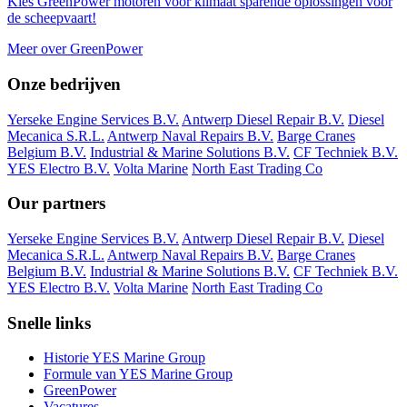
Kies GreenPower motoren voor klimaat sparende oplossingen voor
de scheepvaart!
Meer over GreenPower
Onze bedrijven
Yerseke Engine Services B.V.
Antwerp Diesel Repair B.V.
Diesel
Mecanica S.R.L.
Antwerp Naval Repairs B.V.
Barge Cranes
Belgium B.V.
Industrial & Marine Solutions B.V.
CF Techniek B.V.
YES Electro B.V.
Volta Marine
North East Trading Co
Our partners
Yerseke Engine Services B.V.
Antwerp Diesel Repair B.V.
Diesel
Mecanica S.R.L.
Antwerp Naval Repairs B.V.
Barge Cranes
Belgium B.V.
Industrial & Marine Solutions B.V.
CF Techniek B.V.
YES Electro B.V.
Volta Marine
North East Trading Co
Snelle links
Historie YES Marine Group
Formule van YES Marine Group
GreenPower
Vacatures